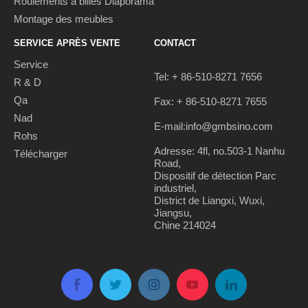
Roulements à billes Diaporama
Montage des meubles
SERVICE APRÈS VENTE
CONTACT
Service
Tel: + 86-510-8271 7656
R & D
Qa
Fax: + 86-510-8271 7655
Nad
E-mail:
info@gmbsino.com
Rohs
Adresse: 4fl, no.503-1 Nanhu
Télécharger
Road,
Dispositif de détection Parc
industriel,
District de Liangxi, Wuxi,
Jiangsu,
Chine 214024