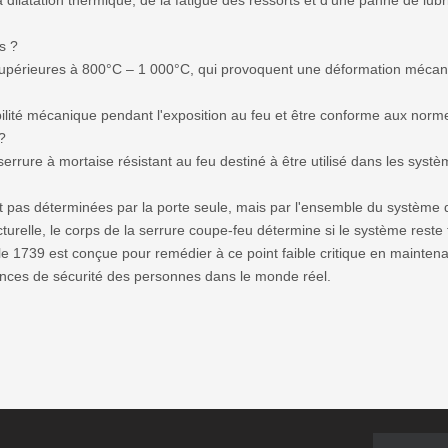
dilatation thermique, de la fatigue des ressorts et d'une panne de lubr
s ?
upérieures à 800°C – 1 000°C, qui provoquent une déformation mécaniq
tabilité mécanique pendant l'exposition au feu et être conforme aux no
?
ure à mortaise résistant au feu destiné à être utilisé dans les systè
t pas déterminées par la porte seule, mais par l'ensemble du système 
cturelle, le corps de la serrure coupe-feu détermine si le système reste
 1739 est conçue pour remédier à ce point faible critique en maintenan
rmances de sécurité des personnes dans le monde réel.