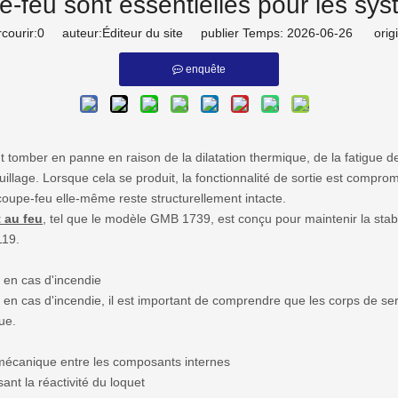
pe-feu sont essentielles pour les sy
lissière à roulement à billes
courir:
0
auteur:Éditeur du site publier Temps: 2026-06-26 origi
ccessoire matériel
enquête
 tomber en panne en raison de la dilatation thermique, de la fatigue de
lage. Lorsque cela se produit, la fonctionnalité de sortie est compromi
 coupe-feu elle-même reste structurellement intacte.
t au feu
, tel que le modèle GMB 1739, est conçu pour maintenir la stab
119.
t en cas d'incendie
te en cas d'incendie, il est important de comprendre que les corps de 
ue.
n mécanique entre les composants internes
ant la réactivité du loquet