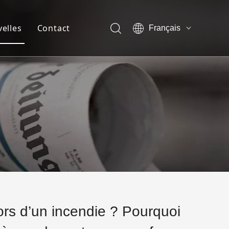
elles
Contact
Français
English
ompagnie
العربية
Pусский
 de l'entreprise
Español
de l'équipe
 de réalité virtuelle
t
ors d’un incendie ? Pourquoi