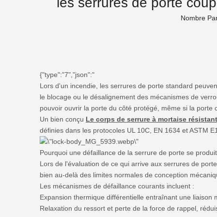
les serrures de porte cou
G
Nombre Par
A
{"type":"7","json":"
Lors d'un incendie, les serrures de porte standard peuvent
le blocage ou le désalignement des mécanismes de verrouil
pouvoir ouvrir la porte du côté protégé, même si la porte
Un bien conçu
Le corps de serrure à mortaise résistan
définies dans les protocoles UL 10C, EN 1634 et ASTM E
Pourquoi une défaillance de la serrure de porte se produi
Lors de l'évaluation de ce qui arrive aux serrures de por
bien au-delà des limites normales de conception mécaniq
Les mécanismes de défaillance courants incluent :
Expansion thermique différentielle entraînant une liaiso
Relaxation du ressort et perte de la force de rappel, réduis