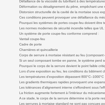
Défaillance de la viscosité du lubrifiant à des températur
Déformation ou désalignement du pêne, empêchant une r
Distorsion structurelle de la cavité de la mortaise sous ex
Ces conditions peuvent provoquer une défaillance du mécan
Pourquoi les systèmes de portes coupe-feu doivent être 
Les normes modernes de sécurité incendie telles que UL 
Un système de porte coupe-feu conforme comprend :
Vantail coupe-feu
Cadre de porte
Charnières et quincaillerie
Corps de serrure à mortaise résistant au feu (composant c
Si un seul composant tombe en panne, le système perd son 
Pourquoi le corps de la serrure devient le point faible criti
Lors d'une exposition au feu, les conditions du bâtiment 
Les températures d'exposition dépassent 800°C–1000°C 
Les gradients thermiques rapides provoquent une expans
Les tolérances d'alignement interne s'effondrent sous l'ef
La friction augmente fortement à l'intérieur du mécanisme
A ce stade, le corps de la serrure détermine si la porte re
Les serrures à mortaise standard ne sont pas conçues pour