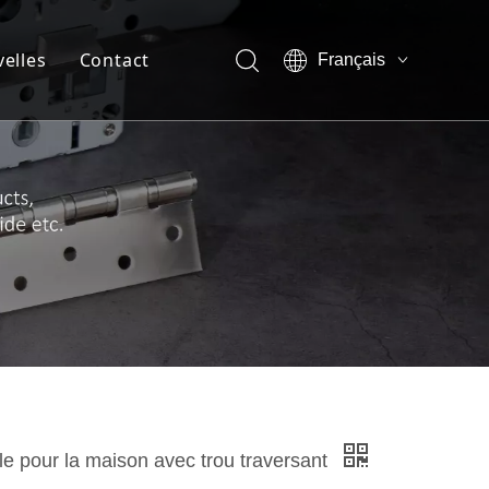
elles
Contact
Français
English
ompagnie
العربية
Pусский
 de l'entreprise
Español
de l'équipe
 de réalité virtuelle
t
e pour la maison avec trou traversant