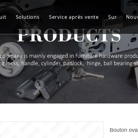
uit
Solutions
Service après vente
Sur
Nouv
ylindre
Solution personnalisée
Service
Notre c
orps de serrure
Matériel d'artisanat
R&D
Avantage
errure Poignée Série
AQ et CQ
Membre 
harnière
Audit des fournisseurs & NDA
Spectacle
adenas à cadenas
ROHS
Certifica
errure de tiroir
Télécharger
ménagement de meubles
erme-porte
Bouton oval