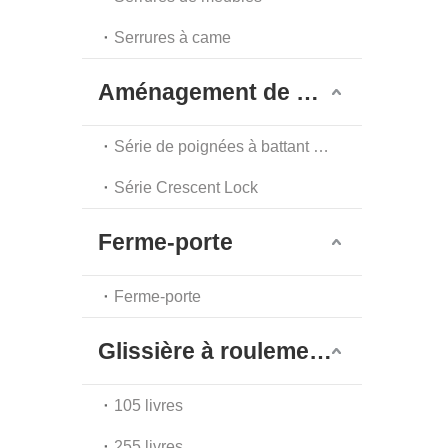
Serrures à came
Aménagement de meubles
Série de poignées à battant à point unique
Série Crescent Lock
Ferme-porte
Ferme-porte
Glissière à roulement à billes
105 livres
255 livres