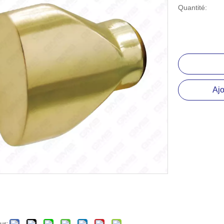
lissière à roulement à billes
Quantité:
ccessoire matériel
Ajo
ur: