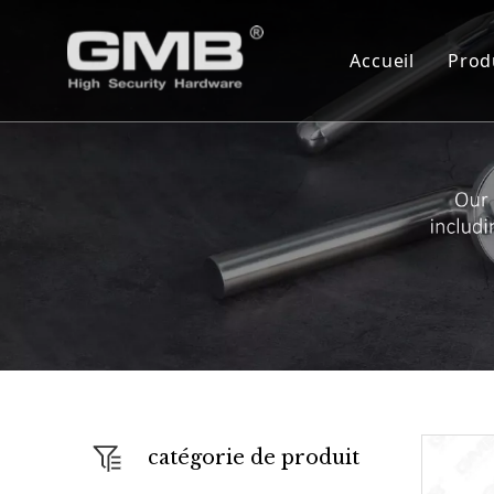
Accueil
Prod
C
C
S
C
C
S
A
F
catégorie de produit