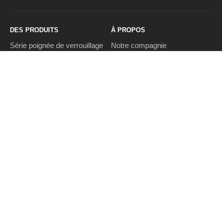
DES PRODUITS
À PROPOS
Série poignée de verrouillage
Notre compagnie
corps de verrouillage
Avantage de la société
Cylindre
Membre de l'équipe
Charnière
Vr show
pad de verrouillage
Certificat
Ferme-porte
Roulements à billes Diaporama
Montage des meubles
SERVICE APRÈS VENTE
CONTACT
Service
Tel: + 86-510-8271 7656
R & D
Qa
Fax: + 86-510-8271 7655
Nad
E-mail:
info@gmbsino.com
Rohs