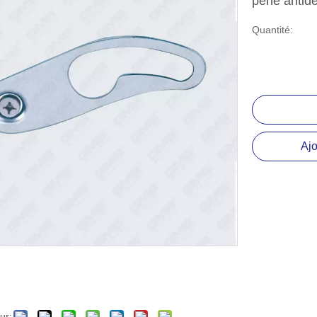
pêne anti
lissière à roulement à billes
Quantité:
ccessoire matériel
Ajo
ur: