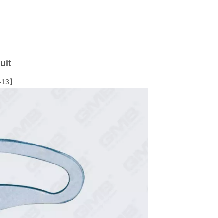
uit
2-13】