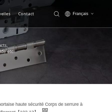
elles
Contact
Français
English
ompagnie
العربية
Pусский
 de l'entreprise
Español
de l'équipe
 de réalité virtuelle
t
ortaise haute sécurité Corps de serrure à