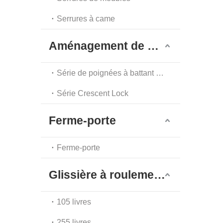
Serrures à came
Aménagement de meubles
Série de poignées à battant à point unique
Série Crescent Lock
Ferme-porte
Ferme-porte
Glissière à roulement à billes
105 livres
255 livres