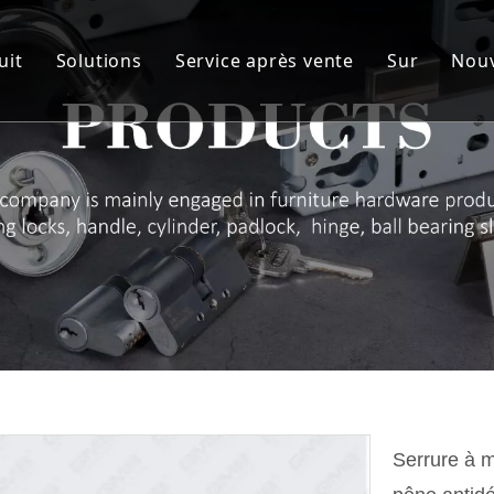
uit
Solutions
Service après vente
Sur
Nouv
ylindre
Solution personnalisée
Service
Notre c
orps de serrure
Matériel d'artisanat
R&D
Avantage
errure Poignée Série
AQ et CQ
Membre 
harnière
Audit des fournisseurs & NDA
Spectacle
adenas à cadenas
ROHS
Certifica
errure de tiroir
Télécharger
ménagement de meubles
erme-porte
Serrure à m