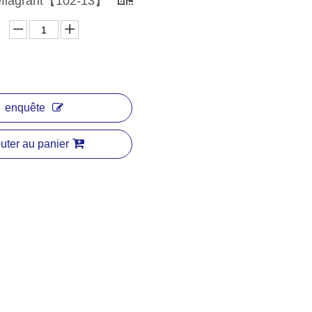
déflagrant【102-13】
enquête
uter au panier