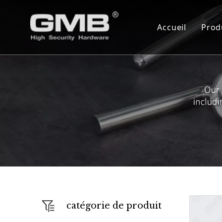
Accueil
Prod
C
C
S
C
C
S
A
F
catégorie de produit