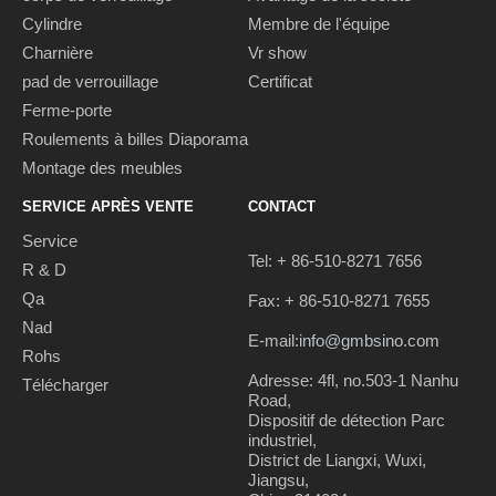
Cylindre
Membre de l'équipe
Charnière
Vr show
pad de verrouillage
Certificat
Ferme-porte
Roulements à billes Diaporama
Montage des meubles
SERVICE APRÈS VENTE
CONTACT
Service
Tel: + 86-510-8271 7656
R & D
Qa
Fax: + 86-510-8271 7655
Nad
E-mail:
info@gmbsino.com
Rohs
Adresse: 4fl, no.503-1 Nanhu
Télécharger
Road,
Dispositif de détection Parc
industriel,
District de Liangxi, Wuxi,
Jiangsu,