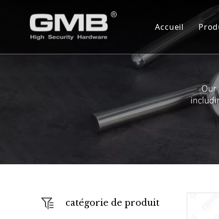
Accueil
Prod
C
C
S
C
C
S
A
F
catégorie de produit