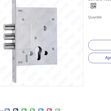
lissière à roulement à billes
ccessoire matériel
Quantité:
Ajo
ur: