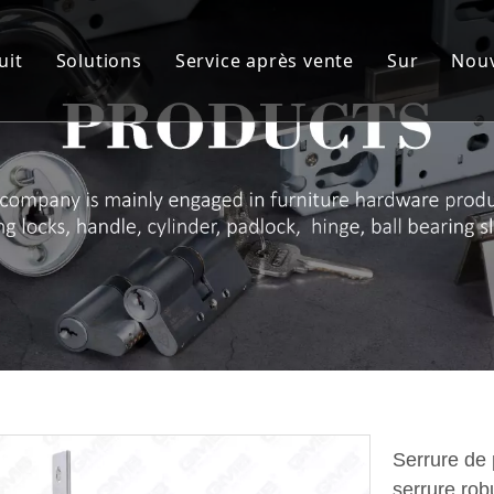
uit
Solutions
Service après vente
Sur
Nouv
ylindre
Solution personnalisée
Service
Notre c
orps de serrure
Matériel d'artisanat
R&D
Avantage
errure Poignée Série
AQ et CQ
Membre 
harnière
Audit des fournisseurs & NDA
Spectacle
adenas à cadenas
ROHS
Certifica
errure de tiroir
Télécharger
ménagement de meubles
erme-porte
Serrure de 
serrure rob