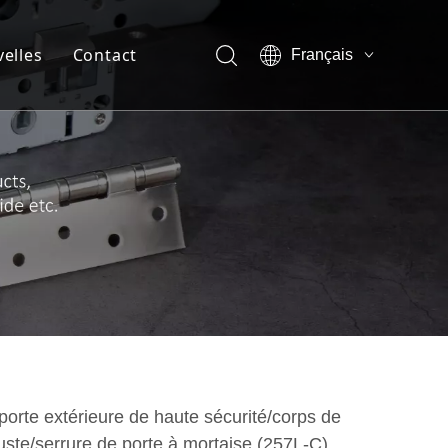
elles
Contact
Français
English
ompagnie
العربية
Pусский
 de l'entreprise
Español
de l'équipe
 de réalité virtuelle
t
porte extérieure de haute sécurité/corps de
uste/serrure de porte à mortaise (257L-C)