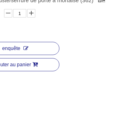
uste/serrure de porte à mortaise (362)
enquête
uter au panier