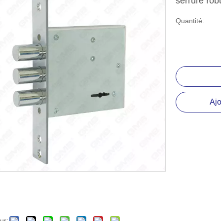
serrure rob
lissière à roulement à billes
Quantité:
ccessoire matériel
Ajo
ur: