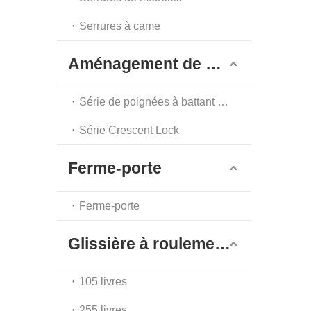
Serrures à came
Aménagement de meubles
Série de poignées à battant à point unique
Série Crescent Lock
Ferme-porte
Ferme-porte
Glissière à roulement à billes
105 livres
255 livres