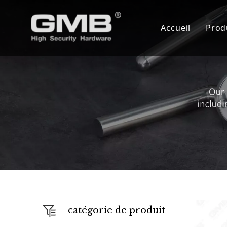
Accueil
Prod
C
C
S
C
C
S
A
F
catégorie de produit