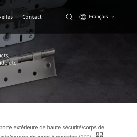
elles
Contact
Français
English
ompagnie
العربية
Pусский
 de l'entreprise
Español
de l'équipe
 de réalité virtuelle
t
porte extérieure de haute sécurité/corps de