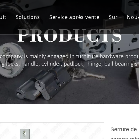
uit
Solutions
Service après vente
Sur
Nouv
ylindre
Solution personnalisée
Service
Notre c
orps de serrure
Matériel d'artisanat
R&D
Avantage
errure Poignée Série
AQ et CQ
Membre 
harnière
Audit des fournisseurs & NDA
Spectacle
adenas à cadenas
ROHS
Certifica
errure de tiroir
Télécharger
ménagement de meubles
erme-porte
Serrure de 